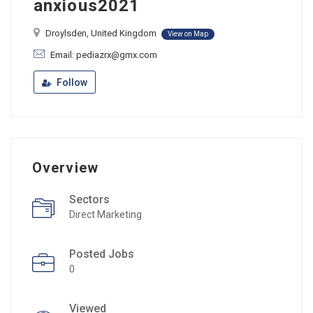
anxious2021
Droylsden, United Kingdom
View on Map
Email: pediazrx@gmx.com
Follow
Overview
Sectors
Direct Marketing
Posted Jobs
0
Viewed